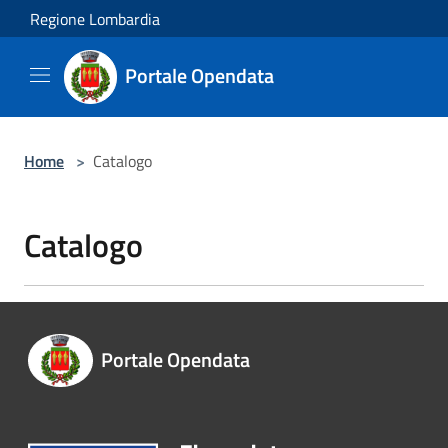
Salta al contenuto principale
Regione Lombardia
Portale Opendata
Home
>
Catalogo
Catalogo
Portale Opendata