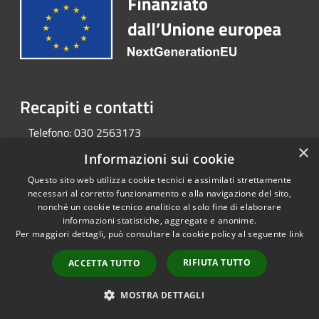
Recapiti e contatti
Telefono:
030 2563173
×
Informazioni sui cookie
Questo sito web utilizza cookie tecnici e assimilati strettamente
RSS
Copyright © 2026 • Portale
necessari al corretto funzionamento e alla navigazione del sito,
Accessibilità
Opendata • Powered by
nonché un cookie tecnico analitico al solo fine di elaborare
Privacy
Municipium
Accesso
•
informazioni statistiche, aggregate e anonime.
Cookie
redazione
Per maggiori dettagli, può consultare la cookie policy al seguente
link
Mappa del sito
RIFIUTA TUTTO
ACCETTA TUTTO
MOSTRA DETTAGLI