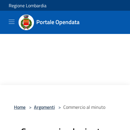
Salta al contenuto principale
Regione Lombardia
Portale Opendata
Home
>
Argomenti
>
Commercio al minuto