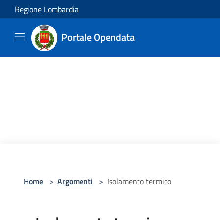
Salta al contenuto principale
Regione Lombardia
Portale Opendata
Home
>
Argomenti
>
Isolamento termico