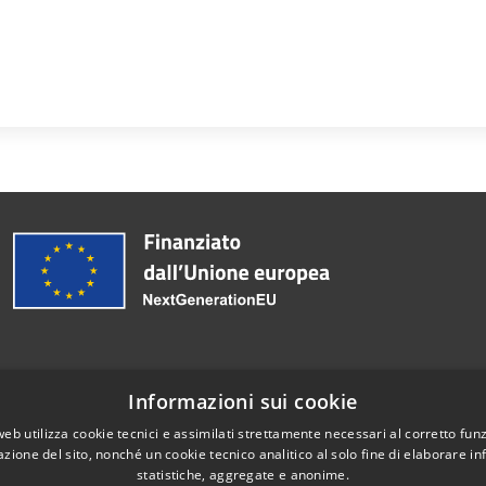
Informazioni sui cookie
Telefono:
030 2563173
web utilizza cookie tecnici e assimilati strettamente necessari al corretto fu
azione del sito, nonché un cookie tecnico analitico al solo fine di elaborare i
statistiche, aggregate e anonime.